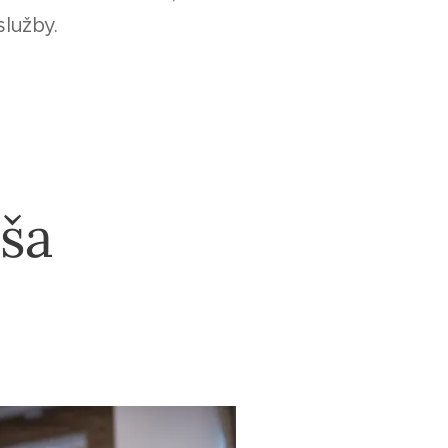
lužby.
aša