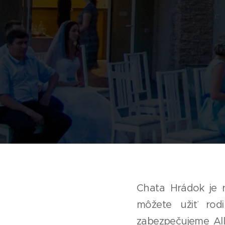
Chata Hrádok je r
môžete užiť rod
zabezpečujeme All