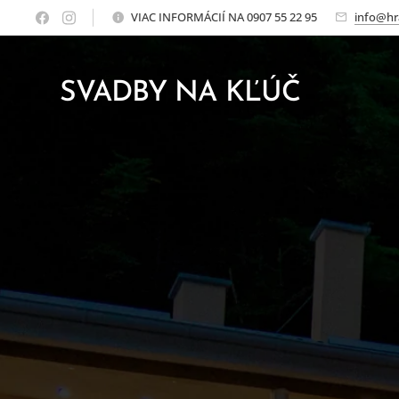
VIAC INFORMÁCIÍ NA 0907 55 22 95
info@hr
SVADBY NA KĽÚČ