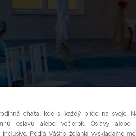
odinná chata, kde si každý príde na svoje. 
innú oslavu alebo večierok. Oslavy alebo 
 Inclusive. Podľa Vášho želania vyskladáme me