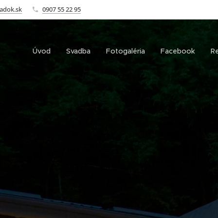
adok.sk
0907 55 22 95
Úvod
Svadba
Fotogaléria
Facebook
R