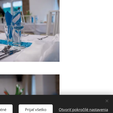
utné
Prijať všetko
Otvoriť pokročilé nastavenia