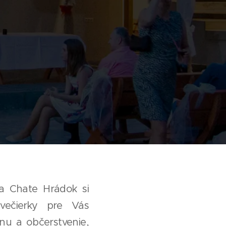
Na Chate Hrádok si
večierky pre Vás
nu a občerstvenie,