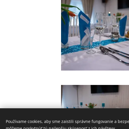
Používame cookies, aby sme zaistili správne fungovanie a bezp
môžeme poskytnúť tú najlepšiu skúsenosť z ich návštevy.